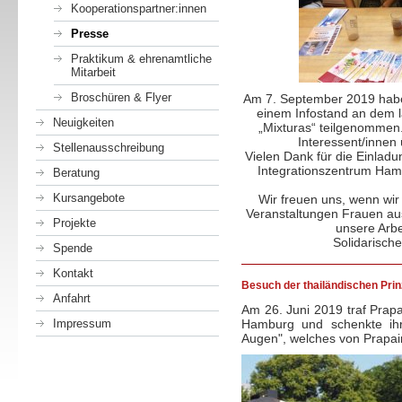
Kooperationspartner:innen
Presse
Praktikum & ehrenamtliche
Mitarbeit
Broschüren & Flyer
Am 7. September 2019 haben
einem Infostand an dem l
Neuigkeiten
„Mixturas“ teilgenommen
Interessent/innen 
Stellenausschreibung
Vielen Dank für die Einlad
Integrationszentrum Ham
Beratung
Kursangebote
Wir freuen uns, wenn wi
Veranstaltungen Frauen aus
Projekte
unsere Arbe
Solidarisch
Spende
Kontakt
Besuch der thailändischen Pri
Anfahrt
Am 26. Juni 2019 traf Prapai
Impressum
Hamburg und schenkte ihr
Augen", welches von Prapai