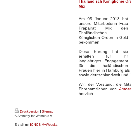
Thailändisch Königlicher Ord
Mix
Am 05 Januar 2013 hat
unsere Mitarbeiterin Frau
Prapairat Mix den
Thailändischen
Königlichen Orden in Gold
bekommen.
Diese Ehrung hat sie
erhalten für ihr
langjähriges Engagement
für die thailändischen
Frauen hier in Hamburg als 
sowie deutschlandweit und i
Wir, der Vorstand, die Mit
Ehrenamtlichen von
Amnes
herzlich.
Druckversion
|
Sitemap
© Amnesty for Women e.V.
Erstellt mit
IONOS MyWebsite
.