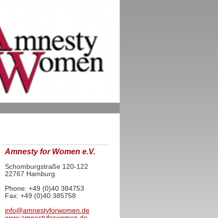
Amnesty for Women e.V.
Schomburgstraße 120-122
22767 Hamburg
Phone: +49 (0)40 384753
Fax: +49 (0)40 385758
info@amnestyforwomen.de
www.amnestyforwomen.de