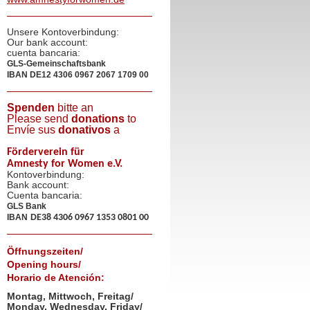
Unsere Kontoverbindung:
Our bank account:
cuenta bancaria:
GLS-Gemeinschaftsbank
IBAN
DE12 4306 0967 2067 1709 00
Spenden
bitte an
Please send
donations
to
Envíe sus
donativos
a
Förderverein für
Amnesty for Women e.V.
Kontoverbindung:
Bank account:
Cuenta bancaria:
GLS Bank
IBAN
DE38 4306 0967 1353 0801 00
Öffnungszeiten/
Opening hours/
Horario de Atención:
Montag, Mittwoch, Freitag/
Monday, Wednesday, Friday/